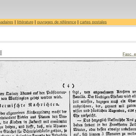
madaires
|
littérature
|
ouvrages de référence
|
cartes postales
Fasc. e