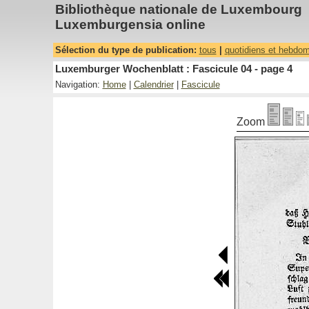
Bibliothèque nationale de Luxembourg
Luxemburgensia online
Sélection du type de publication:
tous
|
quotidiens et hebdo
Luxemburger Wochenblatt : Fascicule 04 - page 4
Navigation:
Home
|
Calendrier
|
Fascicule
Zoom