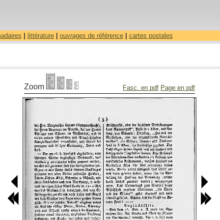
madaires
|
littérature
|
ouvrages de référence
|
cartes postales
Zoom
Fasc. en pdf
Page en pdf