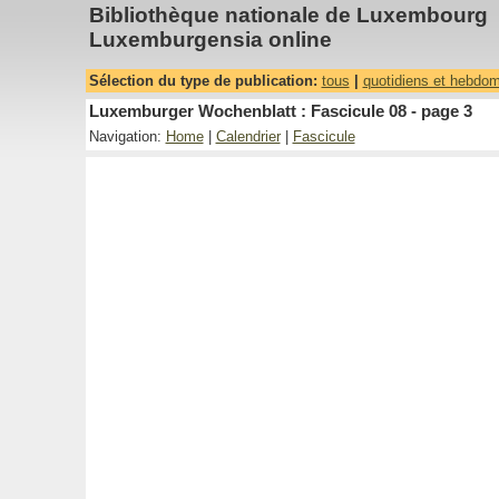
Bibliothèque nationale de Luxembourg
Luxemburgensia online
Sélection du type de publication:
tous
|
quotidiens et hebdo
Luxemburger Wochenblatt : Fascicule 08 - page 3
Navigation:
Home
|
Calendrier
|
Fascicule