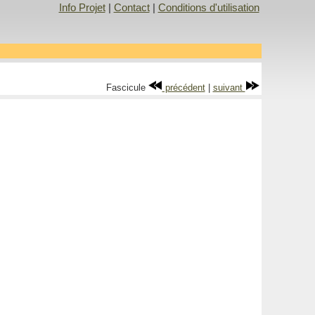
Info Projet
|
Contact
|
Conditions d'utilisation
Fascicule
précédent
|
suivant