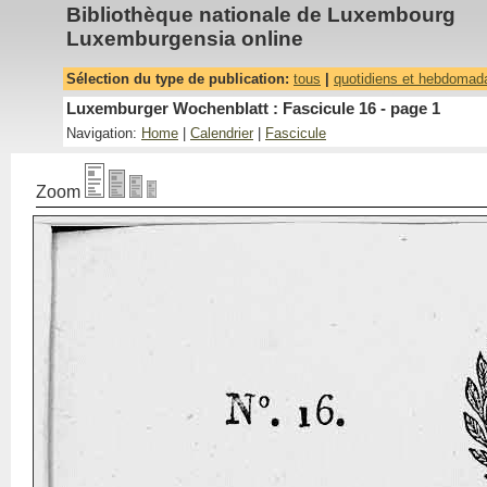
Bibliothèque nationale de Luxembourg
Luxemburgensia online
Sélection du type de publication:
tous
|
quotidiens et hebdomad
Luxemburger Wochenblatt : Fascicule 16 - page 1
Navigation:
Home
|
Calendrier
|
Fascicule
Zoom