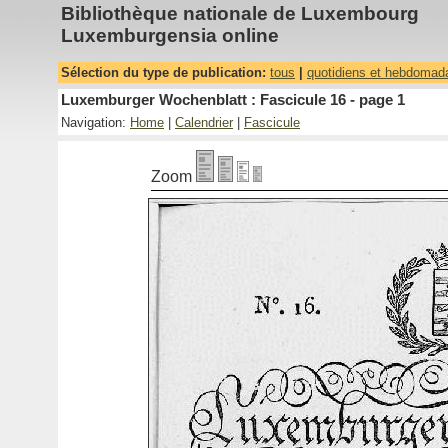
Bibliothèque nationale de Luxembourg
Luxemburgensia online
Sélection du type de publication:
tous
|
quotidiens et hebdomad
Luxemburger Wochenblatt : Fascicule 16 - page 1
Navigation:
Home
|
Calendrier
|
Fascicule
Zoom