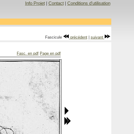
Info Projet
|
Contact
|
Conditions d'utilisation
Fascicule
précédent
|
suivant
Fasc. en pdf
Page en pdf