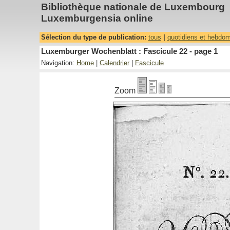
Bibliothèque nationale de Luxembourg
Luxemburgensia online
Sélection du type de publication:
tous
|
quotidiens et hebdo
Luxemburger Wochenblatt : Fascicule 22 - page 1
Navigation:
Home
|
Calendrier
|
Fascicule
Zoom