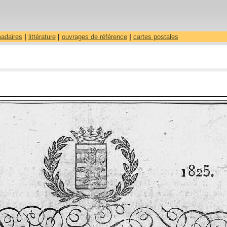
madaires
|
littérature
|
ouvrages de référence
|
cartes postales