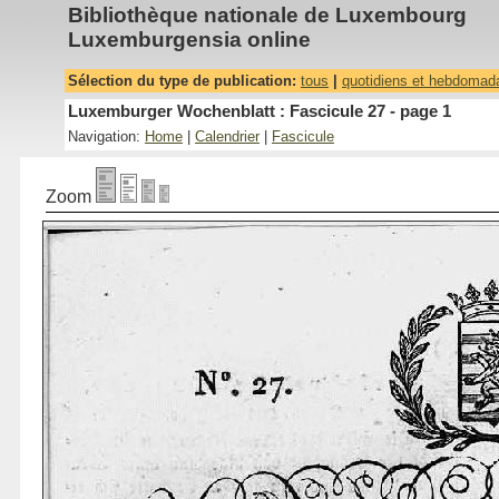
Bibliothèque nationale de Luxembourg
Luxemburgensia online
Sélection du type de publication:
tous
|
quotidiens et hebdomad
Luxemburger Wochenblatt : Fascicule 27 - page 1
Navigation:
Home
|
Calendrier
|
Fascicule
Zoom