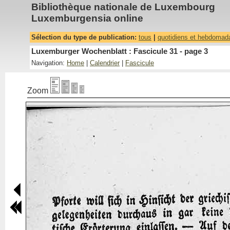
Bibliothèque nationale de Luxembourg
Luxemburgensia online
Sélection du type de publication:
tous
|
quotidiens et hebdomad
Luxemburger Wochenblatt : Fascicule 31 - page 3
Navigation:
Home
|
Calendrier
|
Fascicule
Zoom