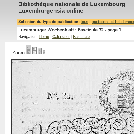
Bibliothèque nationale de Luxembourg
Luxemburgensia online
Sélection du type de publication:
tous
|
quotidiens et hebdomad
Luxemburger Wochenblatt : Fascicule 32 - page 1
Navigation:
Home
|
Calendrier
|
Fascicule
Zoom