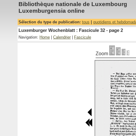
Bibliothèque nationale de Luxembourg
Luxemburgensia online
Sélection du type de publication:
tous
|
quotidiens et hebdomad
Luxemburger Wochenblatt : Fascicule 32 - page 2
Navigation:
Home
|
Calendrier
|
Fascicule
Zoom