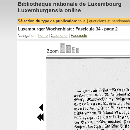
Bibliothèque nationale de Luxembourg
Luxemburgensia online
Sélection du type de publication:
tous
|
quotidiens et hebdomad
Luxemburger Wochenblatt : Fascicule 34 - page 2
Navigation:
Home
|
Calendrier
|
Fascicule
Zoom