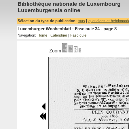
Bibliothèque nationale de Luxembourg
Luxemburgensia online
Sélection du type de publication:
tous
|
quotidiens et hebdomad
Luxemburger Wochenblatt : Fascicule 34 - page 8
Navigation:
Home
|
Calendrier
|
Fascicule
Zoom