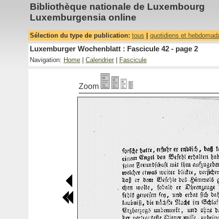
Bibliothèque nationale de Luxembourg
Luxemburgensia online
Sélection du type de publication:
tous
|
quotidiens et hebdomad
Luxemburger Wochenblatt : Fascicule 42 - page 2
Navigation:
Home
|
Calendrier
|
Fascicule
Zoom