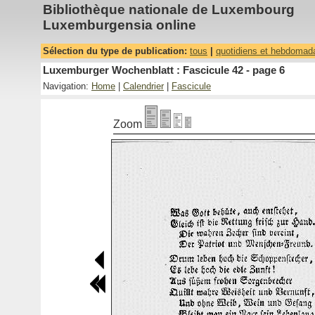
Bibliothèque nationale de Luxembourg
Luxemburgensia online
Sélection du type de publication:
tous
|
quotidiens et hebdomad
Luxemburger Wochenblatt : Fascicule 42 - page 6
Navigation:
Home
|
Calendrier
|
Fascicule
Zoom