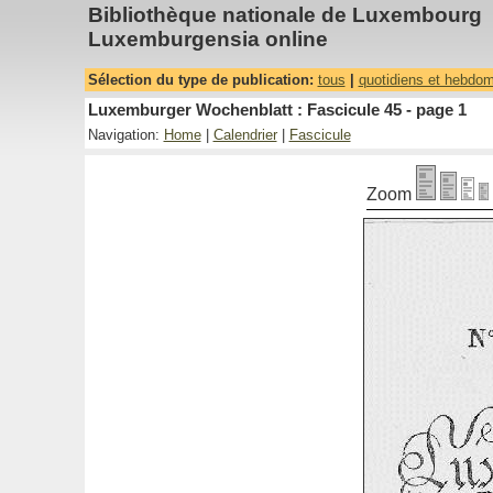
Bibliothèque nationale de Luxembourg
Luxemburgensia online
Sélection du type de publication:
tous
|
quotidiens et hebdo
Luxemburger Wochenblatt : Fascicule 45 - page 1
Navigation:
Home
|
Calendrier
|
Fascicule
Zoom