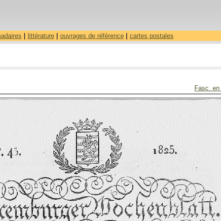
madaires
|
littérature
|
ouvrages de référence
|
cartes postales
Fasc. en