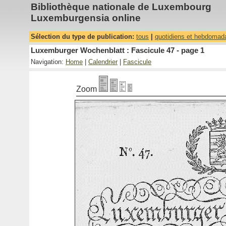
Bibliothèque nationale de Luxembourg
Luxemburgensia online
Sélection du type de publication:
tous
|
quotidiens et hebdomad
Luxemburger Wochenblatt : Fascicule 47 - page 1
Navigation:
Home
|
Calendrier
|
Fascicule
Zoom