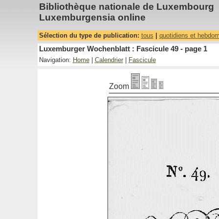
Bibliothèque nationale de Luxembourg
Luxemburgensia online
Sélection du type de publication:
tous
|
quotidiens et hebdo
Luxemburger Wochenblatt : Fascicule 49 - page 1
Navigation:
Home
|
Calendrier
|
Fascicule
Zoom