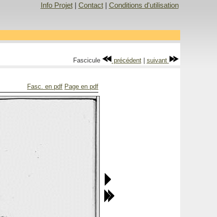
Info Projet
|
Contact
|
Conditions d'utilisation
Fascicule
précédent
|
suivant
Fasc. en pdf
Page en pdf