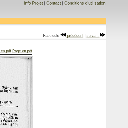
Info Projet
|
Contact
|
Conditions d'utilisation
Fascicule
précédent
|
suivant
 en pdf
Page en pdf