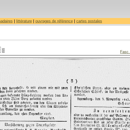
madaires
|
littérature
|
ouvrages de référence
|
cartes postales
Fasc.