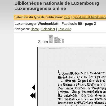
Bibliothèque nationale de Luxembourg
Luxemburgensia online
Sélection du type de publication:
tous
|
quotidiens et hebdomad
Luxemburger Wochenblatt : Fascicule 50 - page 2
Navigation:
Home
|
Calendrier
|
Fascicule
Zoom