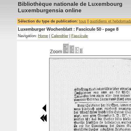
Bibliothèque nationale de Luxembourg
Luxemburgensia online
Sélection du type de publication:
tous
|
quotidiens et hebdomad
Luxemburger Wochenblatt : Fascicule 50 - page 8
Navigation:
Home
|
Calendrier
|
Fascicule
Zoom