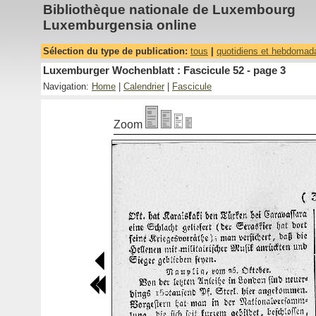
Bibliothèque nationale de Luxembourg
Luxemburgensia online
Sélection du type de publication:
tous
|
quotidiens et hebdomad
Luxemburger Wochenblatt : Fascicule 52 - page 3
Navigation:
Home
|
Calendrier
|
Fascicule
Zoom