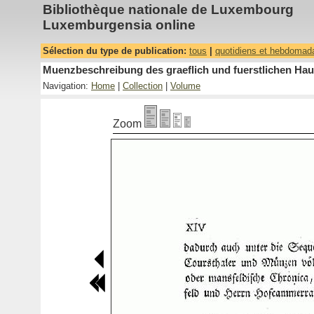
Bibliothèque nationale de Luxembourg
Luxemburgensia online
Sélection du type de publication:
tous
|
quotidiens et hebdomad
Muenzbeschreibung des graeflich und fuerstlichen Hau
Navigation:
Home
|
Collection
|
Volume
Zoom