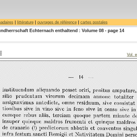
madaires
|
littérature
|
ouvrages de référence
|
cartes postales
ndherrschaft Echternach enthaltend : Volume 08 - page 14
Vol. 