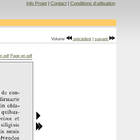
Info Projet
|
Contact
|
Conditions d'utilisation
Volume
précédent
|
suivant
en pdf
Page en pdf