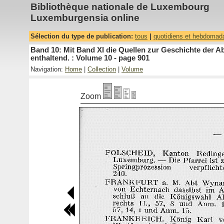
Bibliothèque nationale de Luxembourg
Luxemburgensia online
Sélection du type de publication:
tous
|
quotidiens et hebdomad
Band 10: Mit Band XI die Quellen zur Geschichte der A
enthaltend. : Volume 10 - page 901
Navigation:
Home
|
Collection
|
Volume
Zoom