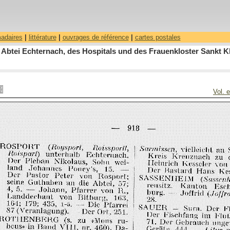
madaires
|
littérature
|
ouvrages de référence
|
cartes postales
 Abtei Echternach, des Hospitals und des Frauenkloster Sankt Kl
Vol. 