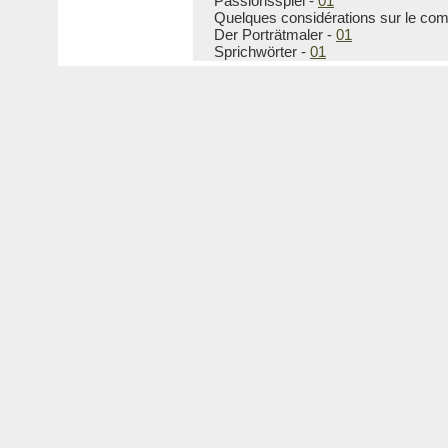
Passionsspiel -
01
Quelques considérations sur le co
Der Porträtmaler -
01
Sprichwörter -
01