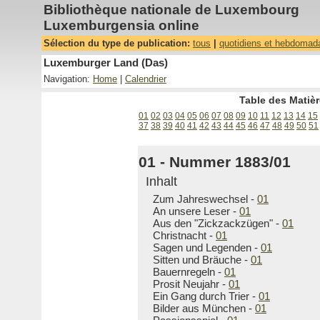
Bibliothèque nationale de Luxembourg
Luxemburgensia online
Sélection du type de publication:
tous
|
quotidiens et hebdomad
Luxemburger Land (Das)
Navigation:
Home
|
Calendrier
Table des Matièr
01
02
03
04
05
06
07
08
09
10
11
12
13
14
15
37
38
39
40
41
42
43
44
45
46
47
48
49
50
51
01 - Nummer 1883/01
Inhalt
Zum Jahreswechsel -
01
An unsere Leser -
01
Aus den "Zickzackzügen" -
01
Christnacht -
01
Sagen und Legenden -
01
Sitten und Bräuche -
01
Bauernregeln -
01
Prosit Neujahr -
01
Ein Gang durch Trier -
01
Bilder aus München -
01