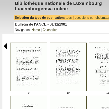
Bibliothèque nationale de Luxembourg
Luxemburgensia online
Sélection du type de publication:
tous
|
quotidiens et hebdomad
Bulletin de l'ANCE - 01/11/1981
Navigation:
Home
|
Calendrier
9
10
11