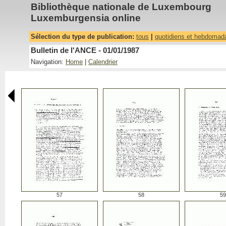
Bibliothèque nationale de Luxembourg
Luxemburgensia online
Sélection du type de publication:
tous
|
quotidiens et hebdomad
Bulletin de l'ANCE - 01/01/1987
Navigation:
Home
|
Calendrier
57
58
59