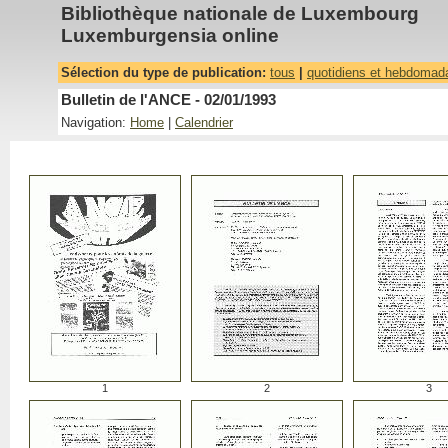
Bibliothèque nationale de Luxembourg
Luxemburgensia online
Sélection du type de publication:
tous
|
quotidiens et hebdomad
Bulletin de l'ANCE - 02/01/1993
Navigation:
Home
|
Calendrier
1
2
3