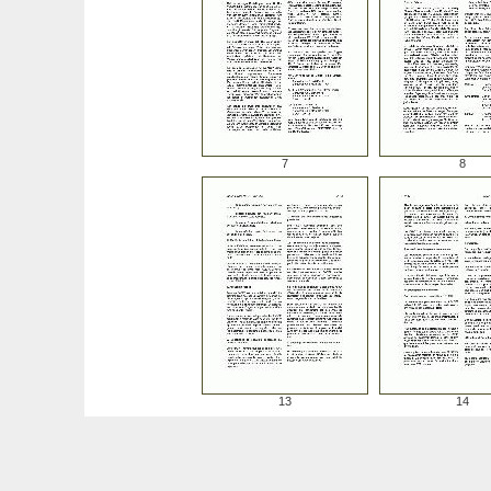
7
8
13
14