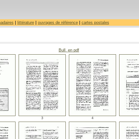
madaires
|
littérature
|
ouvrages de référence
|
cartes postales
Bull. en pdf
3
4