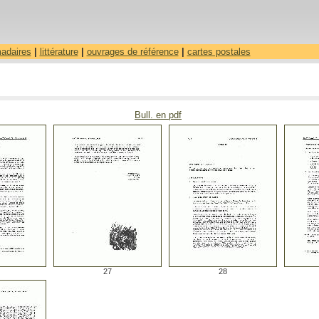
madaires
|
littérature
|
ouvrages de référence
|
cartes postales
Bull. en pdf
27
28