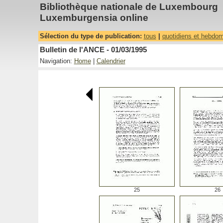
Bibliothèque nationale de Luxembourg
Luxemburgensia online
Sélection du type de publication:
tous
|
quotidiens et hebdo
Bulletin de l'ANCE - 01/03/1995
Navigation:
Home
|
Calendrier
25
26