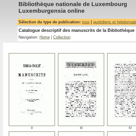
Bibliothèque nationale de Luxembourg
Luxemburgensia online
Sélection du type de publication:
tous
|
quotidiens et hebdomad
Catalogue descriptif des manuscrits de la Bibliothèqu
Navigation:
Home
|
Collection
II
III
IV