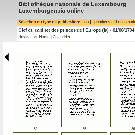
Bibliothèque nationale de Luxembourg
Luxemburgensia online
Sélection du type de publication:
tous
|
quotidiens et hebdomad
Clef du cabinet des princes de l'Europe (la) - 01/08/1704
Navigation:
Home
|
Calendrier
84
85
86