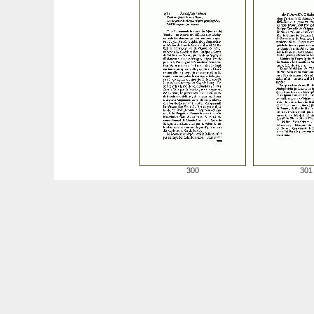
300
301