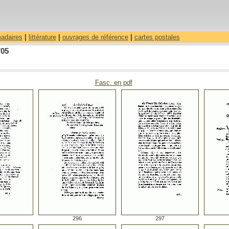
madaires
|
littérature
|
ouvrages de référence
|
cartes postales
705
Fasc. en pdf
296
297