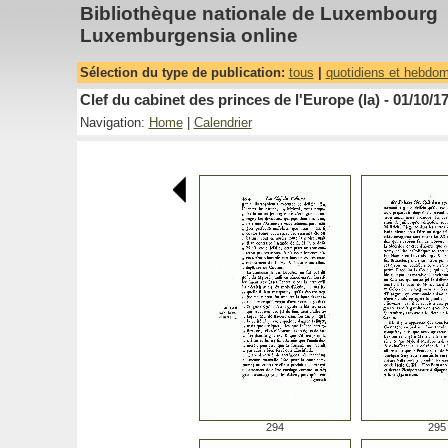
Bibliothèque nationale de Luxembourg
Luxemburgensia online
Sélection du type de publication:
tous
|
quotidiens et hebdo
Clef du cabinet des princes de l'Europe (la) - 01/10/1
Navigation:
Home
|
Calendrier
294
295