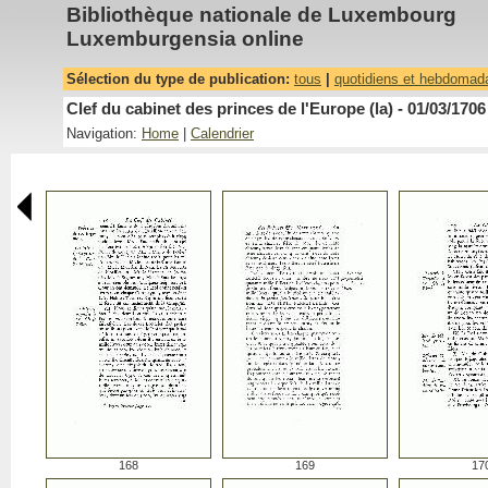
Bibliothèque nationale de Luxembourg
Luxemburgensia online
Sélection du type de publication:
tous
|
quotidiens et hebdomad
Clef du cabinet des princes de l'Europe (la) - 01/03/1706
Navigation:
Home
|
Calendrier
168
169
17