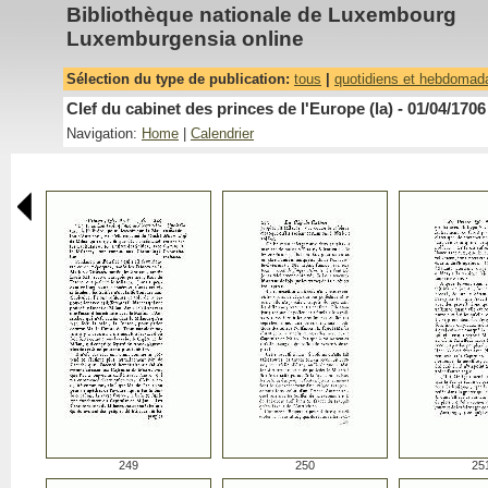
Bibliothèque nationale de Luxembourg
Luxemburgensia online
Sélection du type de publication:
tous
|
quotidiens et hebdomad
Clef du cabinet des princes de l'Europe (la) - 01/04/1706
Navigation:
Home
|
Calendrier
249
250
25