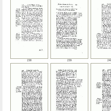
238
239
24