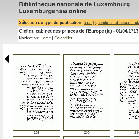
Bibliothèque nationale de Luxembourg
Luxemburgensia online
Sélection du type de publication:
tous
|
quotidiens et hebdomad
Clef du cabinet des princes de l'Europe (la) - 01/04/1713
Navigation:
Home
|
Calendrier
232
233
23