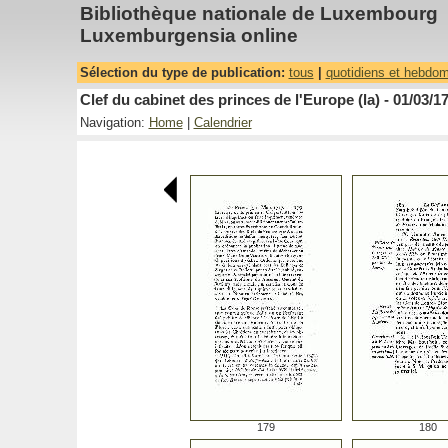
Bibliothèque nationale de Luxembourg
Luxemburgensia online
Sélection du type de publication:
tous
|
quotidiens et hebdo
Clef du cabinet des princes de l'Europe (la) - 01/03/1
Navigation:
Home
|
Calendrier
179
180