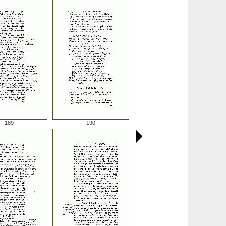
189
190