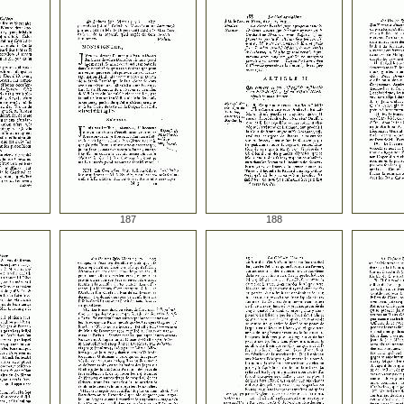
187
188