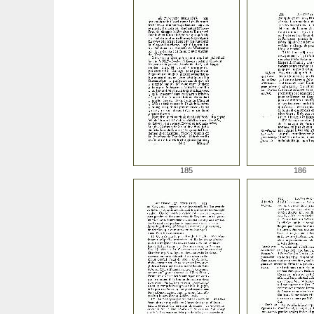
185
186