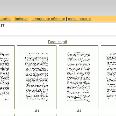
madaires
|
littérature
|
ouvrages de référence
|
cartes postales
717
Fasc. en pdf
181
182