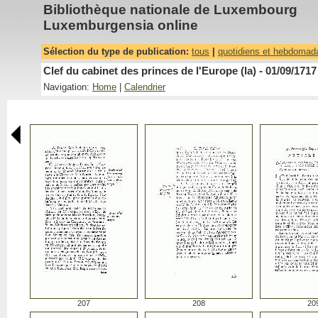
Bibliothèque nationale de Luxembourg
Luxemburgensia online
Sélection du type de publication:
tous
|
quotidiens et hebdomad
Clef du cabinet des princes de l'Europe (la) - 01/09/1717
Navigation:
Home
|
Calendrier
207
208
20