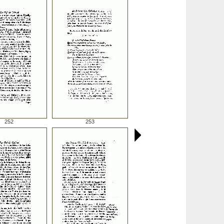
252
253