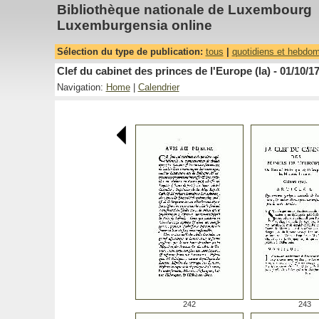
Bibliothèque nationale de Luxembourg
Luxemburgensia online
Sélection du type de publication:
tous
|
quotidiens et hebdo
Clef du cabinet des princes de l'Europe (la) - 01/10/1
Navigation:
Home
|
Calendrier
242
243