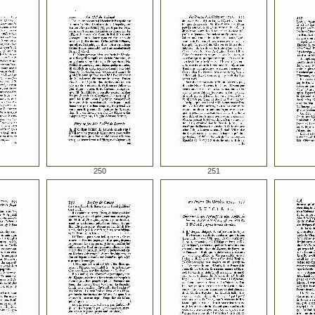
250
251