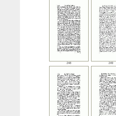
248
249