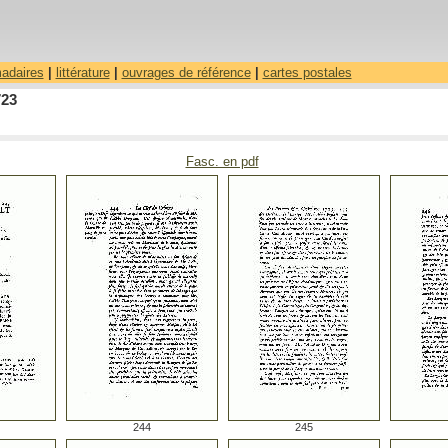
madaires
|
littérature
|
ouvrages de référence
|
cartes postales
723
Fasc. en pdf
244
245