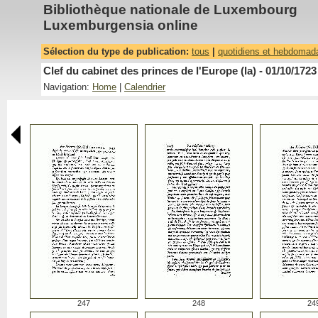
Bibliothèque nationale de Luxembourg
Luxemburgensia online
Sélection du type de publication:
tous
|
quotidiens et hebdomad
Clef du cabinet des princes de l'Europe (la) - 01/10/1723
Navigation:
Home
|
Calendrier
247
248
24