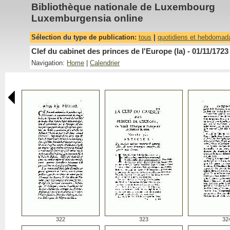
Bibliothèque nationale de Luxembourg
Luxemburgensia online
Sélection du type de publication:
tous
|
quotidiens et hebdomad
Clef du cabinet des princes de l'Europe (la) - 01/11/1723
Navigation:
Home
|
Calendrier
322
323
32