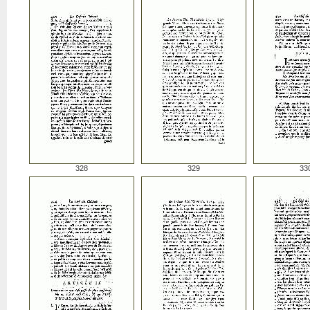
328
329
33