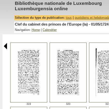
Bibliothèque nationale de Luxembourg
Luxemburgensia online
Sélection du type de publication:
tous
|
quotidiens et hebdomad
Clef du cabinet des princes de l'Europe (la) - 01/05/1724
Navigation:
Home
|
Calendrier
319
320
32