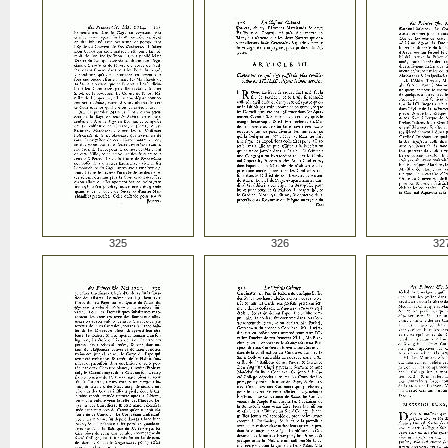
325
326
32