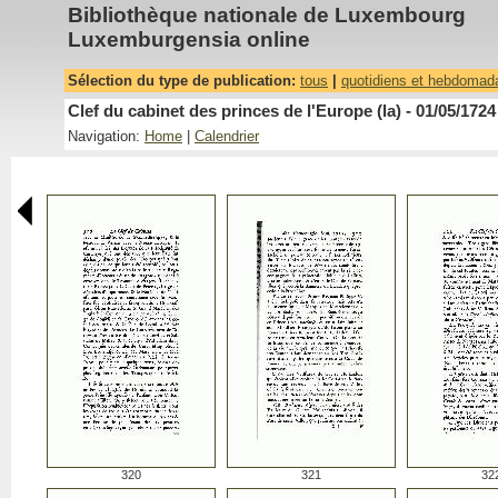
Bibliothèque nationale de Luxembourg
Luxemburgensia online
Sélection du type de publication:
tous
|
quotidiens et hebdomad
Clef du cabinet des princes de l'Europe (la) - 01/05/1724
Navigation:
Home
|
Calendrier
320
321
32