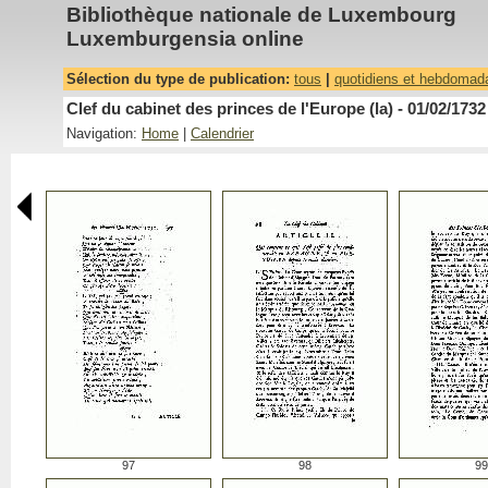
Bibliothèque nationale de Luxembourg
Luxemburgensia online
Sélection du type de publication:
tous
|
quotidiens et hebdomad
Clef du cabinet des princes de l'Europe (la) - 01/02/1732
Navigation:
Home
|
Calendrier
97
98
99