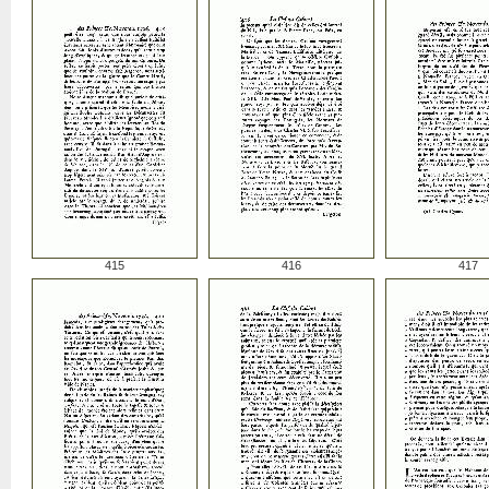
415
416
417