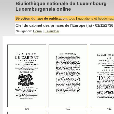
Bibliothèque nationale de Luxembourg
Luxemburgensia online
Sélection du type de publication:
tous
|
quotidiens et hebdomad
Clef du cabinet des princes de l'Europe (la) - 01/11/1736
Navigation:
Home
|
Calendrier
409
410
411