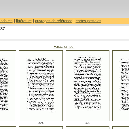
madaires
|
littérature
|
ouvrages de référence
|
cartes postales
737
Fasc. en pdf
324
325