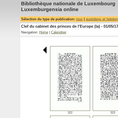
Bibliothèque nationale de Luxembourg
Luxemburgensia online
Sélection du type de publication:
tous
|
quotidiens et hebdo
Clef du cabinet des princes de l'Europe (la) - 01/05/1
Navigation:
Home
|
Calendrier
322
323