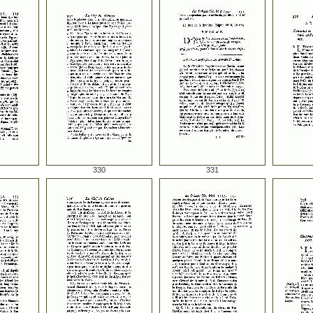
330
331