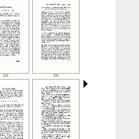
332
333