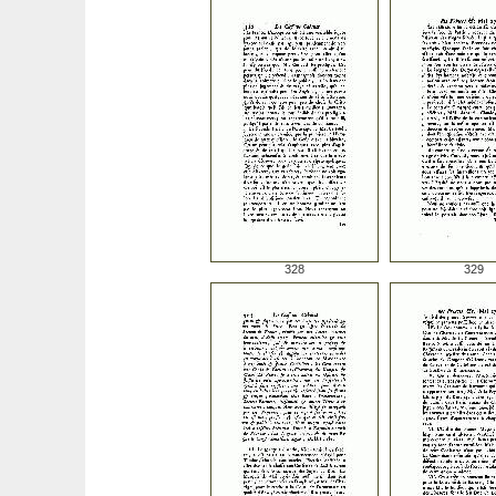
328
329