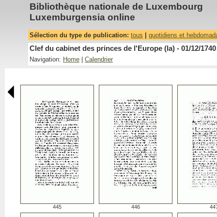
Bibliothèque nationale de Luxembourg
Luxemburgensia online
Sélection du type de publication:
tous
|
quotidiens et hebdomad
Clef du cabinet des princes de l'Europe (la) - 01/12/1740
Navigation:
Home
|
Calendrier
445
446
44