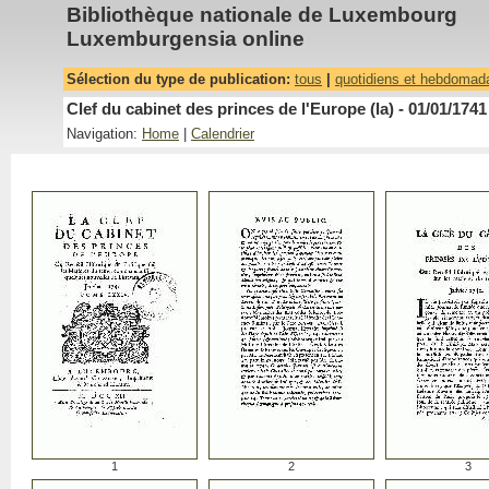
Bibliothèque nationale de Luxembourg
Luxemburgensia online
Sélection du type de publication:
tous
|
quotidiens et hebdomad
Clef du cabinet des princes de l'Europe (la) - 01/01/1741
Navigation:
Home
|
Calendrier
1
2
3