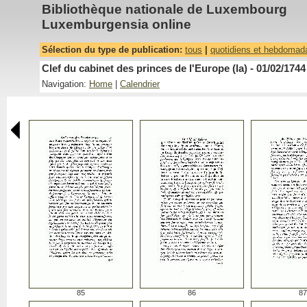
Bibliothèque nationale de Luxembourg
Luxemburgensia online
Sélection du type de publication:
tous
|
quotidiens et hebdomad
Clef du cabinet des princes de l'Europe (la) - 01/02/1744
Navigation:
Home
|
Calendrier
85
86
87