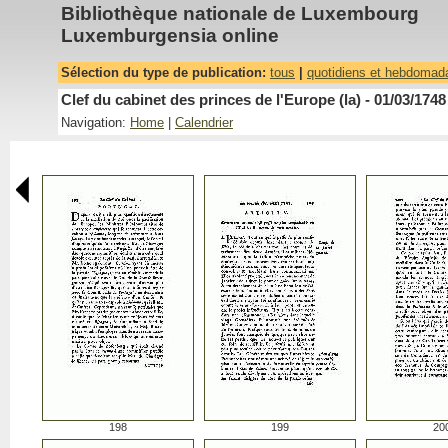
Bibliothèque nationale de Luxembourg
Luxemburgensia online
Sélection du type de publication:
tous
|
quotidiens et hebdomad
Clef du cabinet des princes de l'Europe (la) - 01/03/1748
Navigation:
Home
|
Calendrier
198
199
20